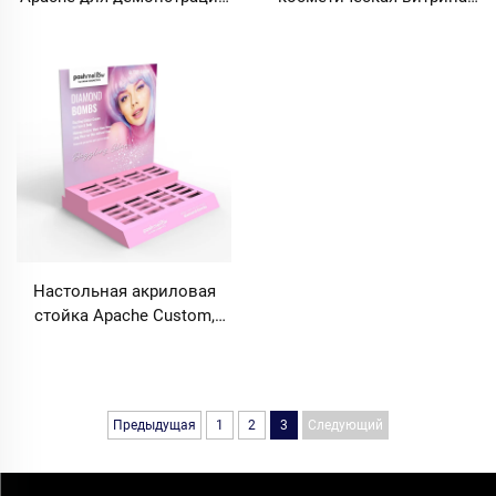
туши, подводки,
Apache для прилавка,
наращивания ресниц,
акриловая подставка-
основы под макияж, стенд
органайзер для губной
для косметики в
помады, макияжа и
фирменный магазин
средств по уходу за кожей
для розничных магазинов
красоты — с
возможностью нанесения
индивидуального
логотипа, выбора размера,
цвета и комбинации
материалов, бесплатный
Настольная акриловая
3D-дизайн в течение 24
стойка Apache Custom,
часов, комплексные
подставка для
услуги OEM и ODM
демонстрации помады и
косметики, витрина для
косметических магазинов,
Предыдущая
1
2
3
Следующий
индивидуальная стойка
для демонстрации