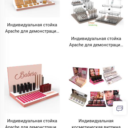
Индивидуальная стойка
Apache для демонстрации
туши, подводки,
Индивидуальная стойка
наращивания ресниц,
Apache для демонстрации
макияжа, косметическая
средств по уходу за кожей,
витрина для розничного
акриловая косметическая
магазина, выставочная
витрина, дисплей для
стойка
средств ухода за кожей в
косметический магазин
Индивидуальная стойка
Индивидуальная
Apache для демонстрации
косметическая витрина