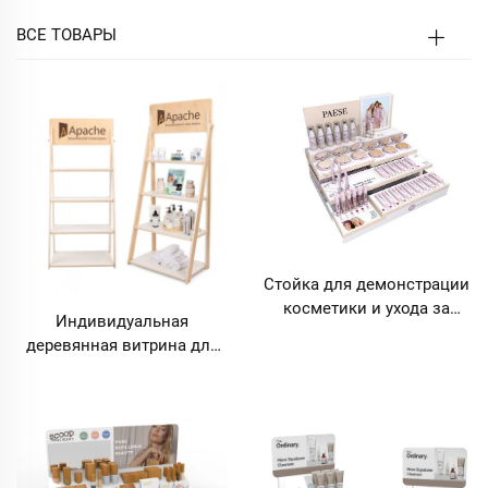
ВСЕ ТОВАРЫ
Стойка для демонстрации
косметики и ухода за
Индивидуальная
кожей по
деревянная витрина для
индивидуальному
магазина косметики,
дизайну, настольная
качественная
подставка для косметики,
выставочная стойка
витрина для магазина
розничной торговли