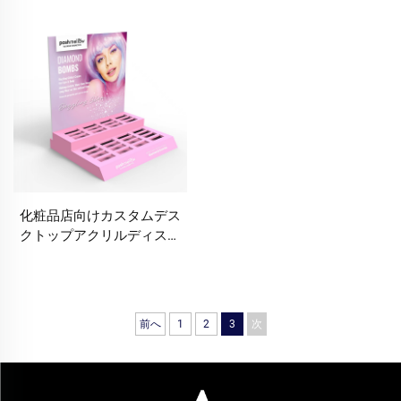
テンション・ファンデーシ
クアップ・リップスティッ
ョン用メイクディスプレイ
ク・スキンケア用オーガナ
スタンド・化粧品ディスプ
イザーラック（小売美容店
レイスタンド
のカウンター向け）。カス
タムロゴ・サイズ・カラー
および複数素材対応。24時
間無料3Dデザイン、ワンス
トップOEM／ODMサービス
化粧品店向けカスタムデス
クトップアクリルディスプ
レイスタンド・カウンター
トップリップスティックコ
スメラック（カスタマイズ
可能）
前へ
1
2
3
次