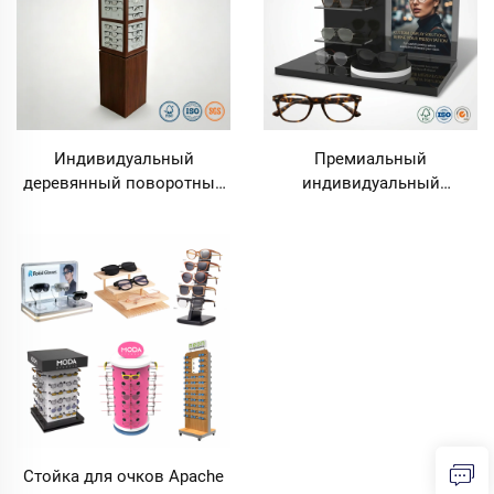
Индивидуальный
Премиальный
деревянный поворотный
индивидуальный
стенд для демонстрации
акриловый стенд для
солнцезащитных очков с
демонстрации очков,
четырьмя сторонами,
настольный держатель
держатели для очков,
для солнцезащитных
аксессуар-стенд для
очков, витринная стойка
розничного магазина
для оптического магазина,
люксовые очки и
солнцезащитные очки
Стойка для очков Apache