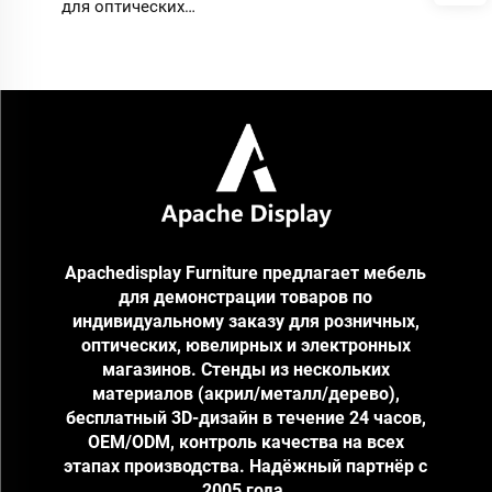
для оптических
магазинов, бутиков люкс-
солнцезащитных очков,
выставочных залов очков
от синего света и
розничных магазинов
очков для чтения
Apachedisplay Furniture предлагает мебель
для демонстрации товаров по
индивидуальному заказу для розничных,
оптических, ювелирных и электронных
магазинов. Стенды из нескольких
материалов (акрил/металл/дерево),
бесплатный 3D-дизайн в течение 24 часов,
OEM/ODM, контроль качества на всех
этапах производства. Надёжный партнёр с
2005 года.