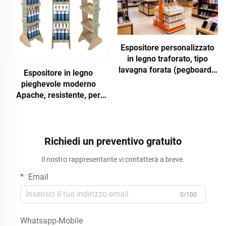
Espositore personalizzato
in legno traforato, tipo
lavagna forata (pegboard),
Espositore in legno
in metallo, legno e acrilico,
pieghevole moderno
per boutique e negozi al
Apache, resistente, per
dettaglio, unità
bottiglie di whiskey, da
promozionale con marchio
terra per supermercati
Apache
Richiedi un preventivo gratuito
Il nostro rappresentante vi contatterà a breve.
Email
0/100
Whatsapp-Mobile