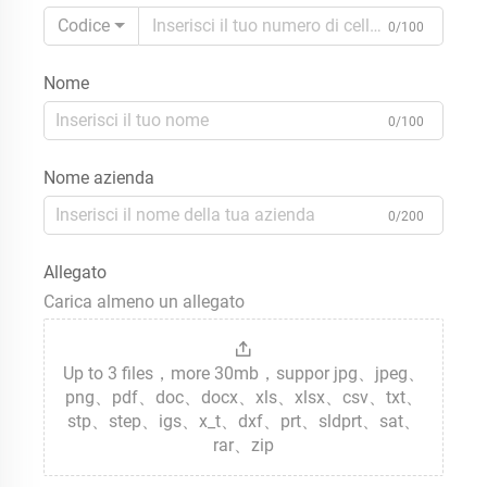
Codice
0/100
Nome
0/100
Nome azienda
0/200
Allegato
Carica almeno un allegato
Up to 3 files，more 30mb，suppor jpg、jpeg、
png、pdf、doc、docx、xls、xlsx、csv、txt、
stp、step、igs、x_t、dxf、prt、sldprt、sat、
rar、zip