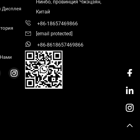
Нинбо, провинция Чжэцзян,
я Дисплея
Китай
+86-18657469866
тория
[email protected]
+86-8618657469866
 Нами