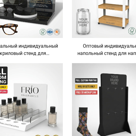
альный индивидуальный
Оптовый индивидуаль
криловый стенд для
напольный стенд для на
емонстрации очков,
из дерева и металла 
тольный держатель для
розничных магазинов к
лнцезащитных очков,
спрайта, фанты и дру
итринная стойка для
газированных напитк
птического магазина,
мобильный стенд для на
люксовые очки и
олнцезащитные очки