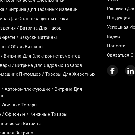
Потребительской Электроники
Решения Дл
ка / Витрина Для Табачных Изделий
Продукция
рина Для Солнцезащитных Очки
Успешная Ис
делия / Витрина Для Часов
Видео
онфеты / Закуски Витрины
Новости
пы / Обувь Витрины
Связаться С
/ Витрина Для Электроинструментов
вары / Витрина Для Садовых Товаров
омашних Питомцев / Товары Для Животных
 / Автокомплектующие / Витрина Для
ов
/ Уличные Товары
е / Офисные / Книжные Товары
ллическая Витрина
вянная Витрина