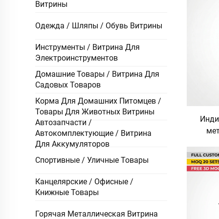
Витрины
Одежда / Шляпы / Обувь Витрины
Инструменты / Витрина Для
Электроинструментов
Домашние Товары / Витрина Для
Садовых Товаров
Корма Для Домашних Питомцев /
Товары Для Животных Витрины
Инди
Автозапчасти /
мет
Автокомплектующие / Витрина
д
Для Аккумуляторов
витрин
Спортивные / Уличные Товары
торго
со св
Канцелярские / Офисные /
логоти
Книжные Товары
Горячая Металлическая Витрина