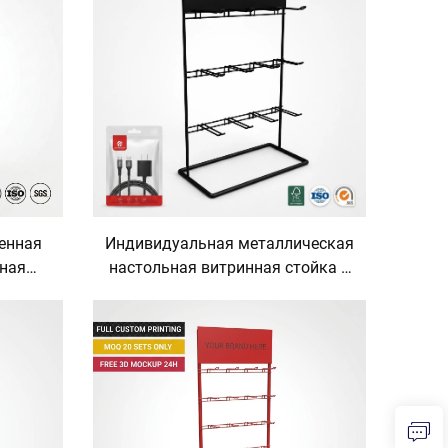
найзер
торговое оборудование, точка
йка для
продаж (POS), супермаркет,
мебель
гондола
енная
Индивидуальная металлическая
ная
настольная витринная стойка с
говли с
крючками для аксессуаров к
я
мобильным телефонам: USB-
льской
кабелей, зарядных устройств,
ых
настольная стойка для
для
электроники класса 3C, точка
продаж (POS)