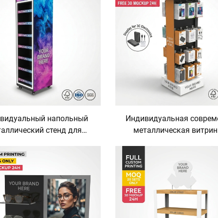
продуктов
розничной торговли; орга
для головных уборов, сто
кепок, стенд, торговая 
видуальный напольный
Индивидуальная соврем
аллический стенд для
металлическая витрин
емонстрации сигарет,
стойка для розничной тор
ная стойка для розничной
простой сборкой дл
вли табачными изделиями
аксессуаров к потребите
етодиодной подсветкой и
электронике: зарядн
пом для магазина табака
устройств и кабелей 
смартфонов