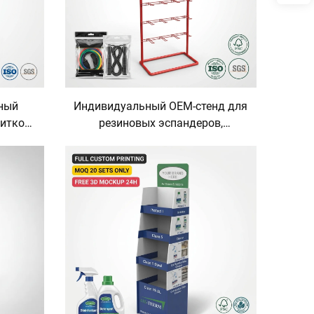
ный
Индивидуальный OEM-стенд для
питков
резиновых эспандеров,
для
органайзер для скакалки-
олы,
ускорителя, аксессуар для
гих
тренажёрного зала, витринная
ов,
стойка для подвесной продажи,
питков
торговое оборудование для
фитнес-оборудования