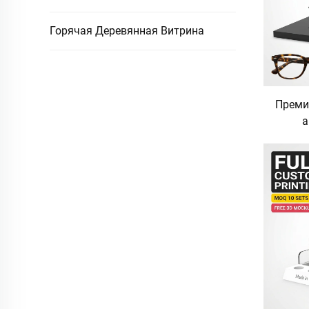
Горячая Деревянная Витрина
Преми
а
д
нас
со
в
о
с