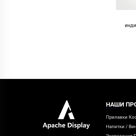
инди
на
демо
эфир
органа
торгов
НАШИ ПР
Прилавки Ко
Напитки / В