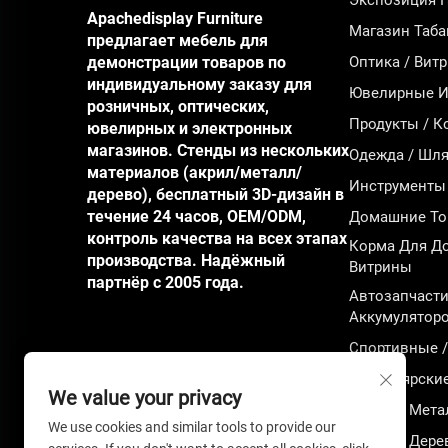
Экспозиция 
Apachedisplay Furniture
Магазин Таба
предлагает мебель для
демонстрации товаров по
Оптика / Вит
индивидуальному заказу для
Ювелирные Из
розничных, оптических,
Продукты / К
ювелирных и электронных
магазинов. Стенды из нескольких
Одежда / Шля
материалов (акрил/металл/
Инструменты 
дерево), бесплатный 3D-дизайн в
течение 24 часов, OEM/ODM,
Домашние То
контроль качества на всех этапах
Корма Для Д
производства. Надёжный
Витрины
партнёр с 2005 года.
Автозапчасти
Аккумулятор
Спортивные 
Канцелярски
We value your privacy
Горячая Мета
We use cookies and similar tools to provide our
Горячая Дере