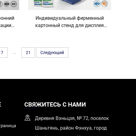
ронний
Индивидуальный фирменный
рации
картонный стенд для дисплея
ольный
моющих и дезинфицирующих
еллаж;
средств, антисептиков для рук,
па;
напольный розничный стенд из
...
7
21
Следующий
гофрокартона, OEM
Е
СВЯЖИТЕСЬ С НАМИ
Деревня Вэньцзя, № 72, поселок
траница
Шаньтянь, район Фэнхуа, город