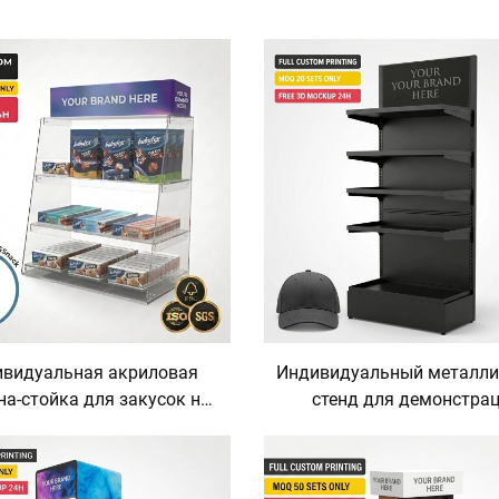
видуальная акриловая
Индивидуальный металли
на-стойка для закусок на
стенд для демонстра
ок, органайзер-держатель
головных уборов: стенд
 розничного магазина,
бейсболок, кепок-снэпбэ
ет, шоколада, печенья,
панам, напольный, д