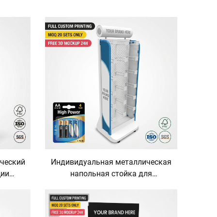
ческий
Индивидуальная металлическая
ции
напольная стойка для
 для
демонстрации батареек, стойка-
ков и
органайзер для батареек типов
ля
AA, AAA и литиевых, розничное