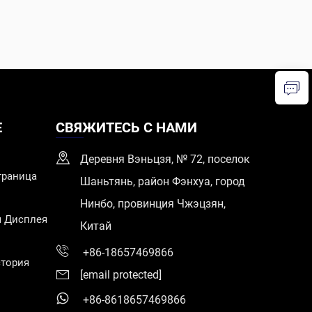
Е
СВЯЖИТЕСЬ С НАМИ
Деревня Вэньцзя, № 72, поселок
траница
Шаньтянь, район Фэнхуа, город
Нинбо, провинция Чжэцзян,
я Дисплея
Китай
+86-18657469866
тория
[email protected]
+86-8618657469866