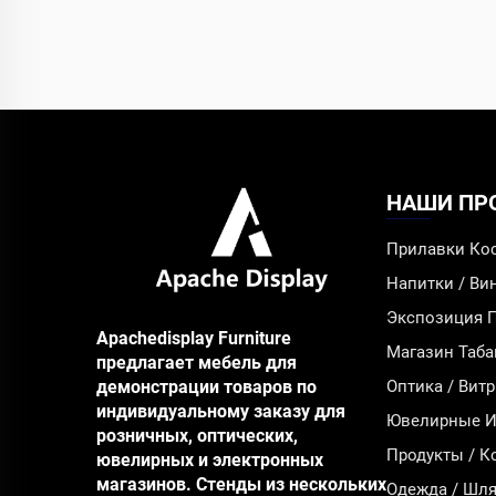
НАШИ ПР
Прилавки Ко
Напитки / В
Экспозиция 
Apachedisplay Furniture
Магазин Таба
предлагает мебель для
демонстрации товаров по
Оптика / Вит
индивидуальному заказу для
Ювелирные Из
розничных, оптических,
Продукты / К
ювелирных и электронных
магазинов. Стенды из нескольких
Одежда / Шля