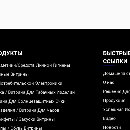
ОДУКТЫ
БЫСТРЫ
ССЫЛКИ
сметики/Средств Личной Гигиены
Домашняя с
инные Витрины
О нас
Потребительской Электроники
Решения Дл
ка / Витрина Для Табачных Изделий
Продукция
рина Для Солнцезащитных Очки
Успешная Ис
делия / Витрина Для Часов
Видео
онфеты / Закуски Витрины
Новости
пы / Обувь Витрины