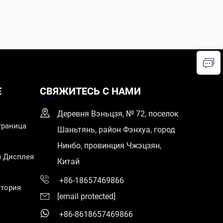
Е
СВЯЖИТЕСЬ С НАМИ
Деревня Вэньцзя, № 72, поселок
траница
Шаньтянь, район Фэнхуа, город
Нинбо, провинция Чжэцзян,
я Дисплея
Китай
+86-18657469866
тория
[email protected]
+86-8618657469866