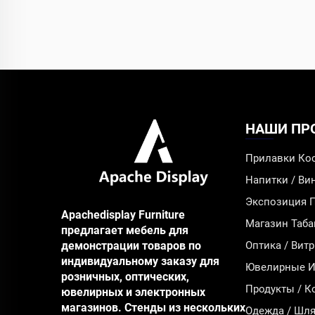
НАШИ ПР
Прилавки Ко
Напитки / В
Экспозиция 
Apachedisplay Furniture
Магазин Таба
предлагает мебель для
демонстрации товаров по
Оптика / Вит
индивидуальному заказу для
Ювелирные Из
розничных, оптических,
Продукты / К
ювелирных и электронных
магазинов. Стенды из нескольких
Одежда / Шля