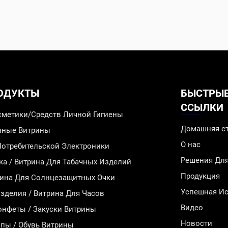
ОДУКТЫ
БЫСТРЫ
ССЫЛКИ
сметики/Средств Личной Гигиены
Домашняя с
инные Витрины
О нас
Потребительской Электроники
Решения Дл
ка / Витрина Для Табачных Изделий
Продукция
рина Для Солнцезащитных Очки
Успешная Ис
делия / Витрина Для Часов
Видео
онфеты / Закуски Витрины
Новости
пы / Обувь Витрины