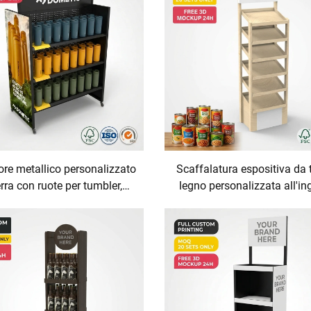
alimenti soffiati, scaffale 
vendita al dettaglio, produz
ordinazione (OEM)
ore metallico personalizzato
Scaffalatura espositiva da t
rra con ruote per tumbler,
legno personalizzata all'in
iglie, lattine e prodotti di
con sistema a gravità per a
sumo, adatto a negozi al
in scatola e vasetti, sistem
ttaglio e supermercati
organizzatore sostenibile
scaffali di alimenti biologici 
vendita al dettaglio