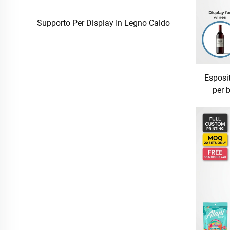
Supporto Per Display In Legno Caldo
Esposit
per b
negozi 
vetrina
del m