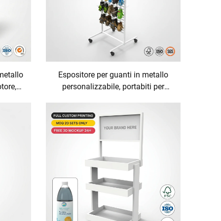
metallo
Espositore per guanti in metallo
tore,
personalizzabile, portabiti per
lie di
tessuti, supporto per abbigliamento
ndita al
autonomo e portatile per negozi al
scaffale
dettaglio e boutique
i di