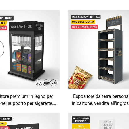
itore premium in legno per
Espositore da terra persona
ne: supporto per sigarette,
in cartone, vendita all’ingro
ffale organizzatore per
marchio personalizzato,
herie e negozi specializzati
caramelle, patatine fritte, 
n articoli per fumatori
patate dolci, chips di ba