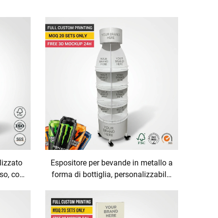
lizzato
Espositore per bevande in metallo a
sso, con
forma di bottiglia, personalizzabile,
 per
per energy drink, acqua minerale,
snack,
bibite gassate e acqua frizzante,
nana,
espositore mobile da terra con