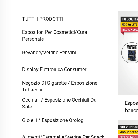
TUTTI I PRODOTTI
Espositori Per Cosmetici/Cura
Personale
Bevande/Vetrine Per Vini
Display Elettronica Consumer
Negozio Di Sigarette / Esposizione
Tabacchi
Occhiali / Esposizione Occhiali Da
Espos
Sole
banco
sca
Gioielli / Esposizione Orologi
tabacc
i
Alimenti/Caramelle/Vetrine Per Snack