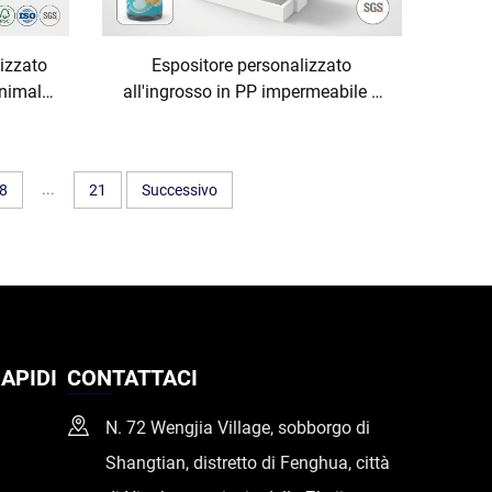
izzato
Espositore personalizzato
animali
all'ingrosso in PP impermeabile a
n legno
nido d'ape per stazione idratante
que
per acqua alcalina e acqua
negozi
minerale, scaffale da terra
...
8
21
Successivo
 da
ecologico per rivendita al dettaglio
per cani
APIDI
CONTATTACI
N. 72 Wengjia Village, sobborgo di
Shangtian, distretto di Fenghua, città