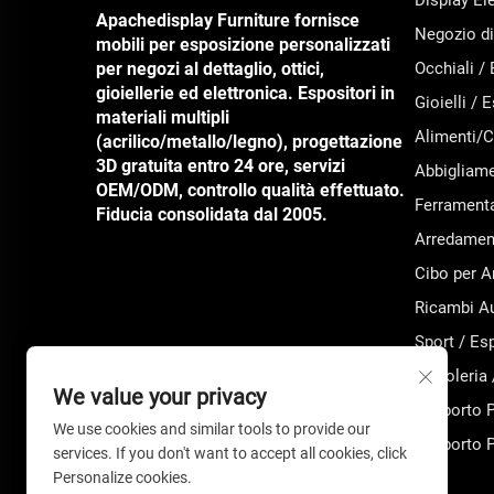
Display El
Apachedisplay Furniture fornisce
Negozio di
mobili per esposizione personalizzati
per negozi al dettaglio, ottici,
Occhiali /
gioiellerie ed elettronica. Espositori in
Gioielli /
materiali multipli
Alimenti/C
(acrilico/metallo/legno), progettazione
3D gratuita entro 24 ore, servizi
Abbigliame
OEM/ODM, controllo qualità effettuato.
Ferramenta
Fiducia consolidata dal 2005.
Arredament
Cibo per A
Ricambi Au
Sport / Es
Cartoleria 
We value your privacy
Supporto P
We use cookies and similar tools to provide our
Supporto P
services. If you don't want to accept all cookies, click
Personalize cookies.