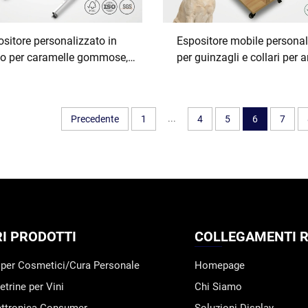
sitore personalizzato in
Espositore mobile personal
lo per caramelle gommose,
per guinzagli e collari per 
ttura mobile con pannello
da compagnia, realizzato i
o e ganci, adatto per lecca-
di lusso, adatto a bouti
 snack, bustine di caramelle
specializzate per animali, 
...
Precedente
1
4
5
6
7
mose e punti vendita al
artigianali per animali
io. Supporto POS per negozi,
compagnia e centri estetici 
duzione su ordinazione
(OEM/ODM)
RI PRODOTTI
COLLEGAMENTI R
 per Cosmetici/Cura Personale
Homepage
trine per Vini
Chi Siamo