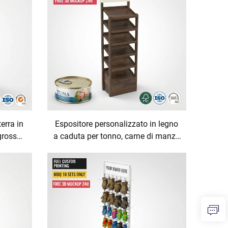
per la
ruote, produzione su ordinazione
ione su
(OEM)
erra in
Espositore personalizzato in legno
grosso
a caduta per tonno, carne di manzo
limenti
e carni in scatola, sistema FIFO con
a FIFO,
ricarica automatica per negozi al
 per
dettaglio, scaffale ecologico in
e per la
compensato