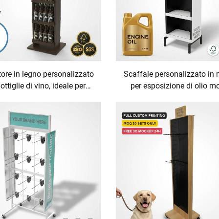
ore in legno personalizzato
Scaffale personalizzato in 
ottiglie di vino, ideale per
per esposizione di olio mo
al dettaglio e supermercati;
supporto robusto per bottig
 per vino con spazio per logo
lubrificante, scaffale per ve
archio, destinata a liquori
dettaglio di olio per motori, 
da pavimento per stazion
servizio