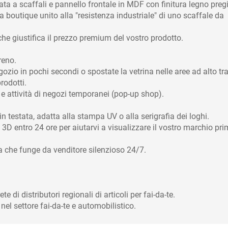
ata a scaffali e pannello frontale in MDF con finitura legno preg
a boutique unito alla "resistenza industriale" di uno scaffale da
che giustifica il prezzo premium del vostro prodotto.
reno.
zio in pochi secondi o spostate la vetrina nelle aree ad alto tra
rodotti.
il e attività di negozi temporanei (pop-up shop).
n testata, adatta alla stampa UV o alla serigrafia dei loghi.
D entro 24 ore per aiutarvi a visualizzare il vostro marchio pr
a che funge da venditore silenzioso 24/7.
 di distributori regionali di articoli per fai-da-te.
nel settore fai-da-te e automobilistico.