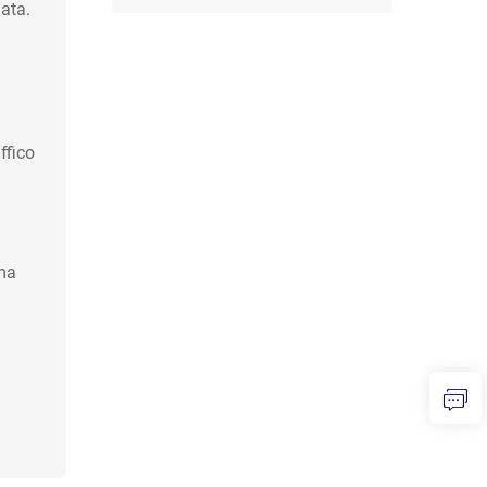
iata.
ffico
ima