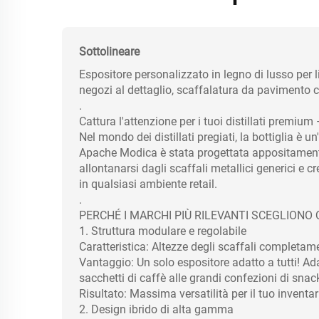
Sottolineare
Espositore personalizzato in legno di lusso per li
negozi al dettaglio, scaffalatura da pavimento c
.
Cattura l'attenzione per i tuoi distillati premi
Nel mondo dei distillati pregiati, la bottiglia è 
Apache Modica è stata progettata appositament
allontanarsi dagli scaffali metallici generici e cr
in qualsiasi ambiente retail.
.
PERCHÉ I MARCHI PIÙ RILEVANTI SCEGLIONO
1. Struttura modulare e regolabile
Caratteristica: Altezze degli scaffali completamen
Vantaggio: Un solo espositore adatto a tutti! Ada
sacchetti di caffè alle grandi confezioni di snac
Risultato: Massima versatilità per il tuo inventa
2. Design ibrido di alta gamma