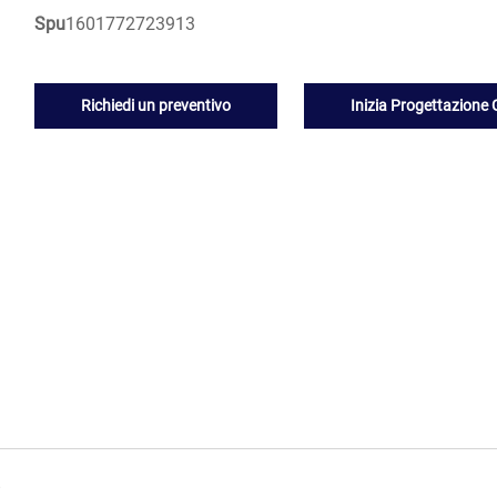
Spu
1601772723913
Richiedi un preventivo
Inizia Progettazione 
o