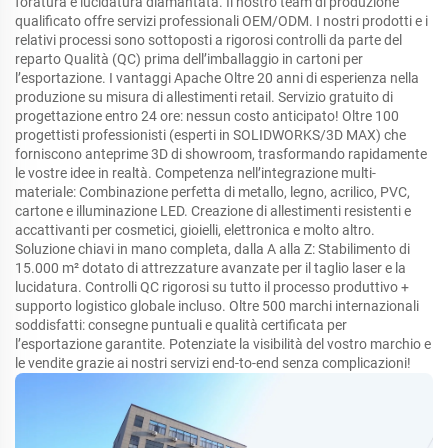
foratura e lucidatura diamantata. Il nostro team di produzione
qualificato offre servizi professionali OEM/ODM. I nostri prodotti e i
relativi processi sono sottoposti a rigorosi controlli da parte del
reparto Qualità (QC) prima dell’imballaggio in cartoni per
l’esportazione. I vantaggi Apache Oltre 20 anni di esperienza nella
produzione su misura di allestimenti retail. Servizio gratuito di
progettazione entro 24 ore: nessun costo anticipato! Oltre 100
progettisti professionisti (esperti in SOLIDWORKS/3D MAX) che
forniscono anteprime 3D di showroom, trasformando rapidamente
le vostre idee in realtà. Competenza nell’integrazione multi-
materiale: Combinazione perfetta di metallo, legno, acrilico, PVC,
cartone e illuminazione LED. Creazione di allestimenti resistenti e
accattivanti per cosmetici, gioielli, elettronica e molto altro.
Soluzione chiavi in mano completa, dalla A alla Z: Stabilimento di
15.000 m² dotato di attrezzature avanzate per il taglio laser e la
lucidatura. Controlli QC rigorosi su tutto il processo produttivo +
supporto logistico globale incluso. Oltre 500 marchi internazionali
soddisfatti: consegne puntuali e qualità certificata per
l’esportazione garantite. Potenziate la visibilità del vostro marchio e
le vendite grazie ai nostri servizi end-to-end senza complicazioni!