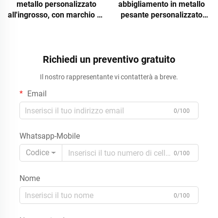
metallo personalizzato
abbigliamento in metallo
all'ingrosso, con marchio su
pesante personalizzato
misura, per cioccolato,
all'ingrosso: supporto
gomme, caramelle morbide
mobile per capi appesi con
e dolciumi vari, supporto da
testata personalizzabile per
terra con ruote per negozi,
il marchio, destinato a
Richiedi un preventivo gratuito
produzione su ordinazione
negozi di abbigliamento al
Il nostro rappresentante vi contatterà a breve.
(OEM)
dettaglio
Email
0/100
Whatsapp-Mobile
Codice
0/100
Nome
0/100