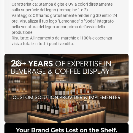
Caratteristica: Stampa digitale UV a colori direttamente
sulla superficie del legno (Immagine 1 e 2).
Vantaggio: Offriamo gratuitamente rendering 3D entro 24
ore. Visualizza il tuo logo "Lemonade" o "Soda" integrato
nella venatura del legno ancor prima dell'avvio della
produzione.
Risultato: Allineamento del marchio al 100% e coerenza
visiva totale in tutti i punti vendita.