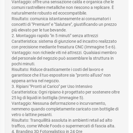
Vantaggio: offre una sensazione calda e organica che le
comuni rastrelliere metalliche non riescono a replicare. È
naturalmente robusto ed ecocompatibile.
Risultato: comunica istantaneamente ai consumatori i
concetti di "Premium" e "Salutare", giustificando un prezzo
più elevato per le tue bevande.
2. Montaggio rapido "in 5 minuti" senza attrezzi
Caratteristica: sistema di giunzione ad incastro realizzato
con precisione mediante fresatura CNC (Immagine 5 e 6).
Vantaggio: non richiede viti né attrezzi. Qualsiasi membro
del personale del negozio può assemblare la struttura in
pochi minuti.
Risultato: Riduce drasticamente i costi del lavoro e
garantisce che il tuo espositore sia "pronto all'uso" non
appena arriva nel negozio.
3. Ripiani "Pronti al Carico" per Uso Intensivo
Caratteristica: Ogni ripiano è progettato per sostenere oltre
25 kg di liquidi in bottiglia (Immagine 5).
Vantaggio: Nessuna deformazione o incurvamento,
nemmeno quando completamente caricato con bottiglie di
vetro o lattine pesanti.
Risultato: Tranquillità assoluta in ambienti retail ad alto
traffico, come Whole Foods o supermercati di fascia alta.
4. Branding 3D Fotorealistico in 24 Ore