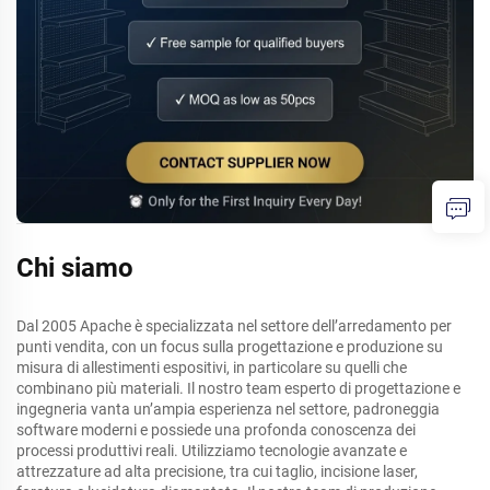
Chi siamo
Dal 2005 Apache è specializzata nel settore dell’arredamento per
punti vendita, con un focus sulla progettazione e produzione su
misura di allestimenti espositivi, in particolare su quelli che
combinano più materiali. Il nostro team esperto di progettazione e
ingegneria vanta un’ampia esperienza nel settore, padroneggia
software moderni e possiede una profonda conoscenza dei
processi produttivi reali. Utilizziamo tecnologie avanzate e
attrezzature ad alta precisione, tra cui taglio, incisione laser,