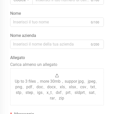
0/100
Nome
0/100
Nome azienda
0/200
Allegato
Carica almeno un allegato
Up to 3 files，more 30mb，suppor jpg、jpeg、
png、pdf、doc、docx、xls、xlsx、csv、txt、
stp、step、igs、x_t、dxf、prt、sldprt、sat、
rar、zip