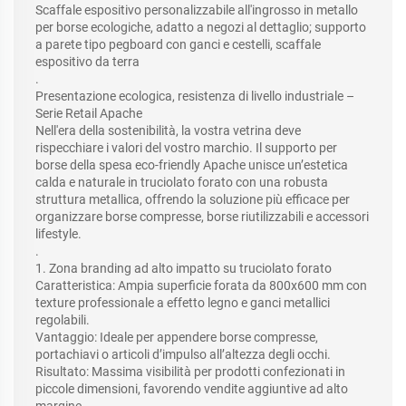
Scaffale espositivo personalizzabile all'ingrosso in metallo
per borse ecologiche, adatto a negozi al dettaglio; supporto
a parete tipo pegboard con ganci e cestelli, scaffale
espositivo da terra
.
Presentazione ecologica, resistenza di livello industriale –
Serie Retail Apache
Nell'era della sostenibilità, la vostra vetrina deve
rispecchiare i valori del vostro marchio. Il supporto per
borse della spesa eco-friendly Apache unisce un’estetica
calda e naturale in truciolato forato con una robusta
struttura metallica, offrendo la soluzione più efficace per
organizzare borse compresse, borse riutilizzabili e accessori
lifestyle.
.
1. Zona branding ad alto impatto su truciolato forato
Caratteristica: Ampia superficie forata da 800x600 mm con
texture professionale a effetto legno e ganci metallici
regolabili.
Vantaggio: Ideale per appendere borse compresse,
portachiavi o articoli d’impulso all’altezza degli occhi.
Risultato: Massima visibilità per prodotti confezionati in
piccole dimensioni, favorendo vendite aggiuntive ad alto