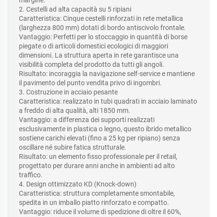
margine.
2. Cestelli ad alta capacità su 5 ripiani
Caratteristica: Cinque cestelli rinforzati in rete metallica
(larghezza 800 mm) dotati di bordo antiscivolo frontale.
Vantaggio: Perfetti per lo stoccaggio in quantità di borse
piegate o di articoli domestici ecologici di maggiori
dimensioni. La struttura aperta in rete garantisce una
visibilità completa del prodotto da tutti gli angoli.
Risultato: incoraggia la navigazione self-service e mantiene
il pavimento del punto vendita privo di ingombri.
3. Costruzione in acciaio pesante
Caratteristica: realizzato in tubi quadrati in acciaio laminato
a freddo di alta qualità, alti 1850 mm.
Vantaggio: a differenza dei supporti realizzati
esclusivamente in plastica o legno, questo ibrido metallico
sostiene carichi elevati (fino a 25 kg per ripiano) senza
oscillare né subire fatica strutturale.
Risultato: un elemento fisso professionale per il retail,
progettato per durare anni anche in ambienti ad alto
traffico.
4. Design ottimizzato KD (Knock-down)
Caratteristica: struttura completamente smontabile,
spedita in un imballo piatto rinforzato e compatto.
Vantaggio: riduce il volume di spedizione di oltre il 60%,