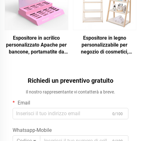
Espositore in acrilico
Espositore in legno
personalizzato Apache per
personalizzabile per
bancone, portamatite da
negozio di cosmetici,
trucco per negozi di
supporto espositivo di
cosmetici, espositore
qualità
personalizzato
Richiedi un preventivo gratuito
Il nostro rappresentante vi contatterà a breve.
Email
0/100
Whatsapp-Mobile
Codice