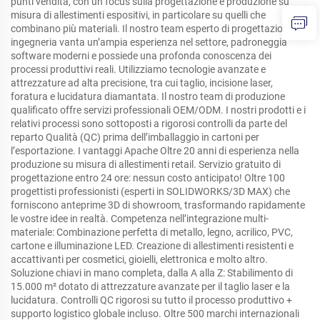
punti vendita, con un focus sulla progettazione e produzione su
misura di allestimenti espositivi, in particolare su quelli che
combinano più materiali. Il nostro team esperto di progettazione e
ingegneria vanta un’ampia esperienza nel settore, padroneggia
software moderni e possiede una profonda conoscenza dei
processi produttivi reali. Utilizziamo tecnologie avanzate e
attrezzature ad alta precisione, tra cui taglio, incisione laser,
foratura e lucidatura diamantata. Il nostro team di produzione
qualificato offre servizi professionali OEM/ODM. I nostri prodotti e i
relativi processi sono sottoposti a rigorosi controlli da parte del
reparto Qualità (QC) prima dell’imballaggio in cartoni per
l’esportazione. I vantaggi Apache Oltre 20 anni di esperienza nella
produzione su misura di allestimenti retail. Servizio gratuito di
progettazione entro 24 ore: nessun costo anticipato! Oltre 100
progettisti professionisti (esperti in SOLIDWORKS/3D MAX) che
forniscono anteprime 3D di showroom, trasformando rapidamente
le vostre idee in realtà. Competenza nell’integrazione multi-
materiale: Combinazione perfetta di metallo, legno, acrilico, PVC,
cartone e illuminazione LED. Creazione di allestimenti resistenti e
accattivanti per cosmetici, gioielli, elettronica e molto altro.
Soluzione chiavi in mano completa, dalla A alla Z: Stabilimento di
15.000 m² dotato di attrezzature avanzate per il taglio laser e la
lucidatura. Controlli QC rigorosi su tutto il processo produttivo +
supporto logistico globale incluso. Oltre 500 marchi internazionali