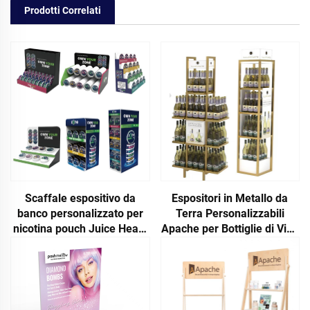
Prodotti Correlati
Espositori in Metallo da
Scaffale espositivo da
Terra Personalizzabili
banco personalizzato per
Apache per Bottiglie di Vino
nicotina pouch Juice Head,
con Finitura Verniciata,
espositore acrilico per
Ideali per Supermercati con
tabaccherie e negozi di
Grandi Vendite
sigarette