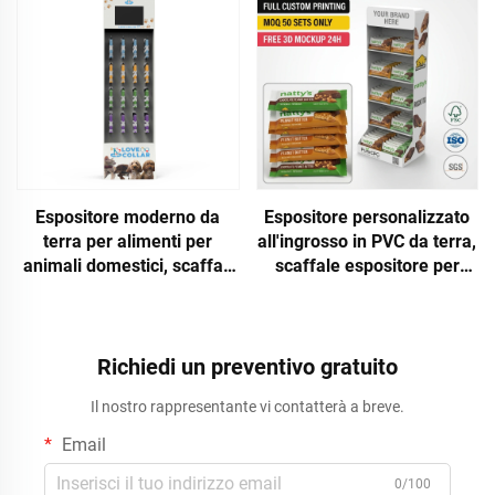
verticale per lo stoccaggio
Animali e Rivendite
di bottiglie e lattine, per
negozi
Espositore moderno da
Espositore personalizzato
terra per alimenti per
all'ingrosso in PVC da terra,
animali domestici, scaffali
scaffale espositore per
resistenti in cartone con
alimenti sani e snack,
display LCD, espositore
scaffale espositivo
personalizzato per cani e
impermeabile per negozi al
gatti
dettaglio Apache
Richiedi un preventivo gratuito
Il nostro rappresentante vi contatterà a breve.
Email
0/100