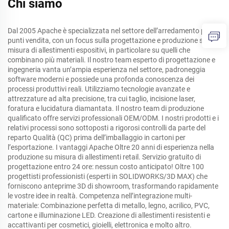
Chi siamo
Dal 2005 Apache è specializzata nel settore dell’arredamento per
punti vendita, con un focus sulla progettazione e produzione su
misura di allestimenti espositivi, in particolare su quelli che
combinano più materiali. Il nostro team esperto di progettazione e
ingegneria vanta un’ampia esperienza nel settore, padroneggia
software moderni e possiede una profonda conoscenza dei
processi produttivi reali. Utilizziamo tecnologie avanzate e
attrezzature ad alta precisione, tra cui taglio, incisione laser,
foratura e lucidatura diamantata. Il nostro team di produzione
qualificato offre servizi professionali OEM/ODM. I nostri prodotti e i
relativi processi sono sottoposti a rigorosi controlli da parte del
reparto Qualità (QC) prima dell’imballaggio in cartoni per
l’esportazione. I vantaggi Apache Oltre 20 anni di esperienza nella
produzione su misura di allestimenti retail. Servizio gratuito di
progettazione entro 24 ore: nessun costo anticipato! Oltre 100
progettisti professionisti (esperti in SOLIDWORKS/3D MAX) che
forniscono anteprime 3D di showroom, trasformando rapidamente
le vostre idee in realtà. Competenza nell’integrazione multi-
materiale: Combinazione perfetta di metallo, legno, acrilico, PVC,
cartone e illuminazione LED. Creazione di allestimenti resistenti e
accattivanti per cosmetici, gioielli, elettronica e molto altro.