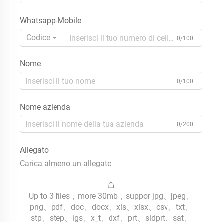
Whatsapp-Mobile
Codice
0/100
Nome
0/100
Nome azienda
0/200
Allegato
Carica almeno un allegato
Up to 3 files，more 30mb，suppor jpg、jpeg、
png、pdf、doc、docx、xls、xlsx、csv、txt、
stp、step、igs、x_t、dxf、prt、sldprt、sat、