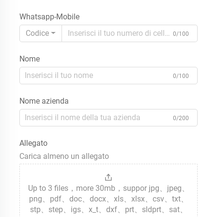
Whatsapp-Mobile
Codice
0/100
Nome
0/100
Nome azienda
0/200
Allegato
Carica almeno un allegato
Up to 3 files，more 30mb，suppor jpg、jpeg、
png、pdf、doc、docx、xls、xlsx、csv、txt、
stp、step、igs、x_t、dxf、prt、sldprt、sat、