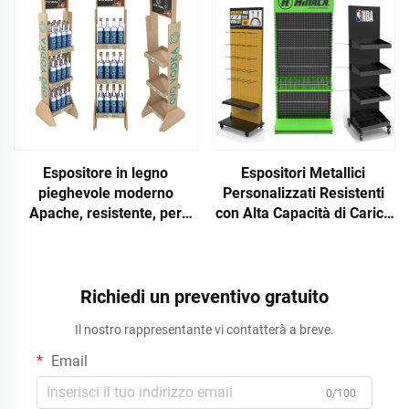
Espositore in legno
Espositori Metallici
pieghevole moderno
Personalizzati Resistenti
Apache, resistente, per
con Alta Capacità di Carico
bottiglie di whiskey, da
per Negozio al Dettaglio e
terra per supermercati
Supermercato
Richiedi un preventivo gratuito
Il nostro rappresentante vi contatterà a breve.
Email
0/100