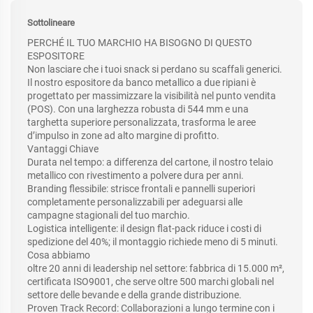
Sottolineare
PERCHÉ IL TUO MARCHIO HA BISOGNO DI QUESTO
ESPOSITORE
Non lasciare che i tuoi snack si perdano su scaffali generici.
Il nostro espositore da banco metallico a due ripiani è
progettato per massimizzare la visibilità nel punto vendita
(POS). Con una larghezza robusta di 544 mm e una
targhetta superiore personalizzata, trasforma le aree
d’impulso in zone ad alto margine di profitto.
Vantaggi Chiave
Durata nel tempo: a differenza del cartone, il nostro telaio
metallico con rivestimento a polvere dura per anni.
Branding flessibile: strisce frontali e pannelli superiori
completamente personalizzabili per adeguarsi alle
campagne stagionali del tuo marchio.
Logistica intelligente: il design flat-pack riduce i costi di
spedizione del 40%; il montaggio richiede meno di 5 minuti.
Cosa abbiamo
oltre 20 anni di leadership nel settore: fabbrica di 15.000 m²,
certificata ISO9001, che serve oltre 500 marchi globali nel
settore delle bevande e della grande distribuzione.
Proven Track Record: Collaborazioni a lungo termine con i