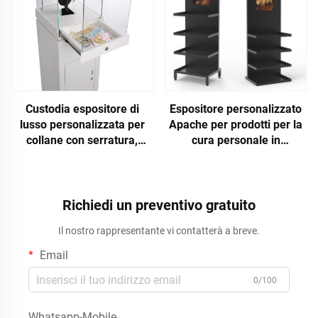
Custodia espositore di
Espositore personalizzato
lusso personalizzata per
Apache per prodotti per la
collane con serratura,
cura personale in
contenitore in legno, vetrina
supermercato, per profumi
per gioielli per negozio di
e altri articoli di igiene
gioielli
personale
Richiedi un preventivo gratuito
Il nostro rappresentante vi contatterà a breve.
Email
0/100
Whatsapp-Mobile