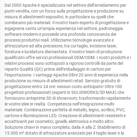
Dal 2005 Apache è specializzata nel settore dell’arredamento per
punti vendita, con un focus sulla progettazione e produzione su
misura di allestimenti espositivi, in particolare su quelli che
combinano più materiali. Il nostro team esperto di progettazione e
ingegneria vanta un’ampia esperienza nel settore, padroneggia
software moderni e possiede una profonda conoscenza dei
processi produttivi reali. Utilizziamo tecnologie avanzate e
attrezzature ad alta precisione, tra cui taglio, incisione laser,
foratura e lucidatura diamantata. Il nostro team di produzione
qualificato offre servizi professionali OEM/ODM. I nostri prodotti e i
relativi processi sono sottoposti a rigorosi controlli da parte del
reparto Qualità (QC) prima dell’imballaggio in cartoni per
l’esportazione. I vantaggi Apache Oltre 20 anni di esperienza nella
produzione su misura di allestimenti retail. Servizio gratuito di
progettazione entro 24 ore: nessun costo anticipato! Oltre 100
progettisti professionisti (esperti in SOLIDWORKS/3D MAX) che
forniscono anteprime 3D di showroom, trasformando rapidamente
le vostre idee in realtà. Competenza nell’integrazione multi-
materiale: Combinazione perfetta di metallo, legno, acrilico, PVC,
cartone e illuminazione LED. Creazione di allestimenti resistenti e
accattivanti per cosmetici, gioielli, elettronica e molto altro.
Soluzione chiavi in mano completa, dalla A alla Z: Stabilimento di
15.000 m² dotato di attrezzature avanzate per il taglio laser e la