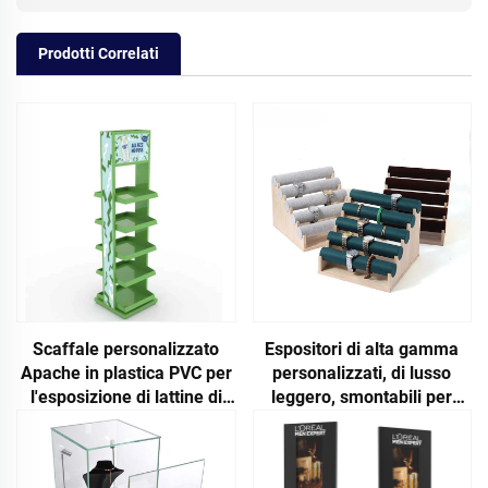
Prodotti Correlati
Scaffale personalizzato
Espositori di alta gamma
Apache in plastica PVC per
personalizzati, di lusso
l'esposizione di lattine di
leggero, smontabili per
soda o birra nei
gioielli e accessori per
supermercati o nei negozi
orologi, per negozi al
di alcolici
dettaglio