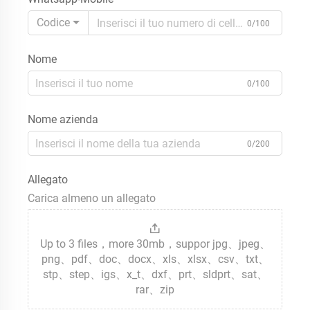
Codice
0/100
Nome
0/100
Nome azienda
0/200
Allegato
Carica almeno un allegato
Up to 3 files，more 30mb，suppor jpg、jpeg、
png、pdf、doc、docx、xls、xlsx、csv、txt、
stp、step、igs、x_t、dxf、prt、sldprt、sat、
rar、zip