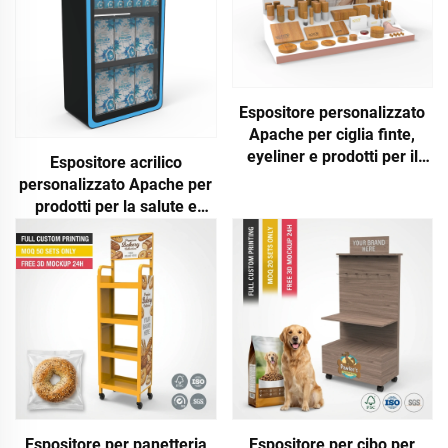
Espositore personalizzato
Apache per ciglia finte,
eyeliner e prodotti per il
Espositore acrilico
trucco, espositore per
personalizzato Apache per
cosmetici per negozio al
prodotti per la salute e
dettaglio, espositore
bevande, per banconi di
promozionale
supermercati
Espositore per panetteria
Espositore per cibo per