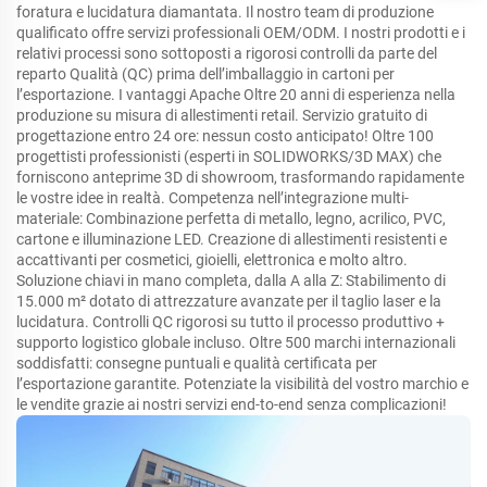
foratura e lucidatura diamantata. Il nostro team di produzione
qualificato offre servizi professionali OEM/ODM. I nostri prodotti e i
relativi processi sono sottoposti a rigorosi controlli da parte del
reparto Qualità (QC) prima dell’imballaggio in cartoni per
l’esportazione. I vantaggi Apache Oltre 20 anni di esperienza nella
produzione su misura di allestimenti retail. Servizio gratuito di
progettazione entro 24 ore: nessun costo anticipato! Oltre 100
progettisti professionisti (esperti in SOLIDWORKS/3D MAX) che
forniscono anteprime 3D di showroom, trasformando rapidamente
le vostre idee in realtà. Competenza nell’integrazione multi-
materiale: Combinazione perfetta di metallo, legno, acrilico, PVC,
cartone e illuminazione LED. Creazione di allestimenti resistenti e
accattivanti per cosmetici, gioielli, elettronica e molto altro.
Soluzione chiavi in mano completa, dalla A alla Z: Stabilimento di
15.000 m² dotato di attrezzature avanzate per il taglio laser e la
lucidatura. Controlli QC rigorosi su tutto il processo produttivo +
supporto logistico globale incluso. Oltre 500 marchi internazionali
soddisfatti: consegne puntuali e qualità certificata per
l’esportazione garantite. Potenziate la visibilità del vostro marchio e
le vendite grazie ai nostri servizi end-to-end senza complicazioni!