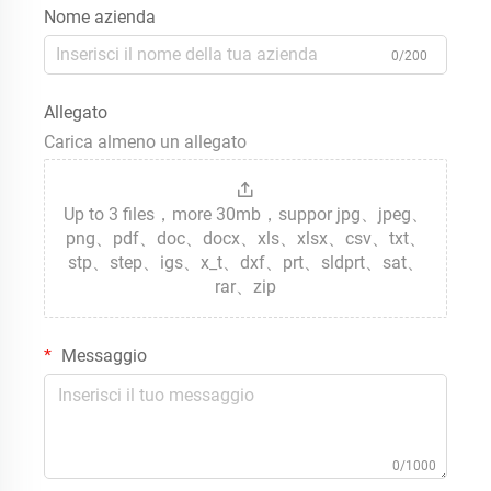
Nome azienda
0/200
Allegato
Carica almeno un allegato
Up to 3 files，more 30mb，suppor jpg、jpeg、
png、pdf、doc、docx、xls、xlsx、csv、txt、
stp、step、igs、x_t、dxf、prt、sldprt、sat、
rar、zip
Messaggio
0/1000