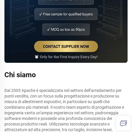
Chi siamo
Dal 2005 Apache è specializzata nel settore dell’arredamento per
punti vendita, con un focus sulla progettazione e produzione su
misura di allestimenti espositivi, in particolare su quelli che
combinano più materiali. Il nostro team esperto di progettazione e
ingegneria vanta un’ampia esperienza nel settore, padroneggia
software moderni e possiede una profonda conoscenza dei
processi produttivi reali. Utilizziamo tecnologie avanzate e
attrezzature ad alta precisione, tra cui taglio, incisione laser,