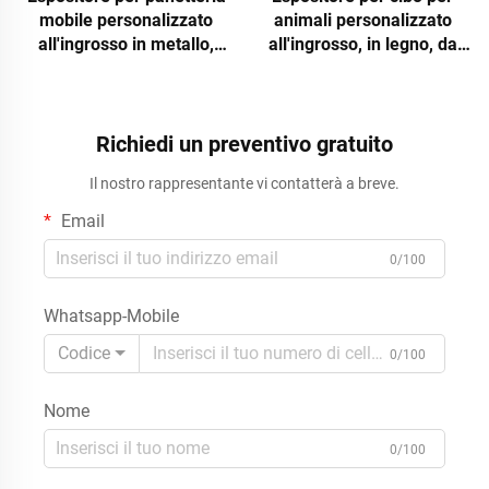
mobile personalizzato
animali personalizzato
all'ingrosso in metallo,
all'ingrosso, in legno, da
espositore da terra per
terra, con ganci, per
pane, ciambelle e prodotti
esporre snack per cani,
da forno, scaffale per
accessorio per negozi di
negozi al dettaglio con
articoli per animali e punti
Richiedi un preventivo gratuito
ruote e supporto per logo,
vendita al dettaglio,
Il nostro rappresentante vi contatterà a breve.
produzione su ordinazione
produzione su ordinazione
(OEM)
(OEM)
Email
0/100
Whatsapp-Mobile
Codice
0/100
Nome
0/100