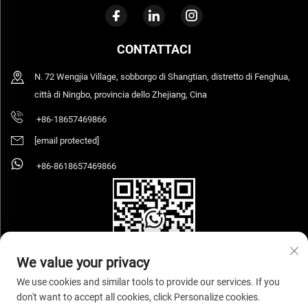
CONTATTACI
N. 72 Wengjia Village, sobborgo di Shangtian, distretto di Fenghua,
città di Ningbo, provincia dello Zhejiang, Cina
+86-18657469866
[email protected]
+86-8618657469866
We value your privacy
We use cookies and similar tools to provide our services. If you
don't want to accept all cookies, click Personalize cookies.
Copyright © 2026 Ningbo Sihooz Furniture Industry And Trade Co., Ltd. Tutti i