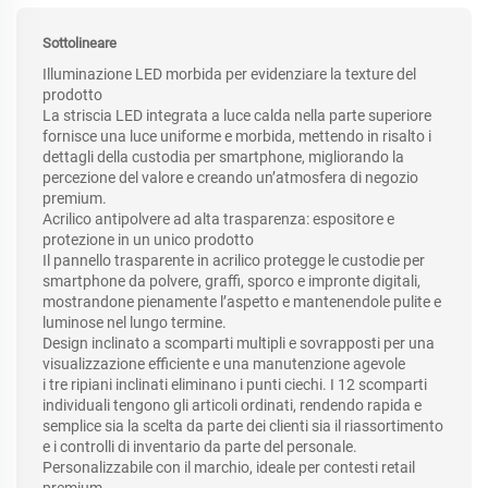
Sottolineare
Illuminazione LED morbida per evidenziare la texture del
prodotto
La striscia LED integrata a luce calda nella parte superiore
fornisce una luce uniforme e morbida, mettendo in risalto i
dettagli della custodia per smartphone, migliorando la
percezione del valore e creando un’atmosfera di negozio
premium.
Acrilico antipolvere ad alta trasparenza: espositore e
protezione in un unico prodotto
Il pannello trasparente in acrilico protegge le custodie per
smartphone da polvere, graffi, sporco e impronte digitali,
mostrandone pienamente l’aspetto e mantenendole pulite e
luminose nel lungo termine.
Design inclinato a scomparti multipli e sovrapposti per una
visualizzazione efficiente e una manutenzione agevole
i tre ripiani inclinati eliminano i punti ciechi. I 12 scomparti
individuali tengono gli articoli ordinati, rendendo rapida e
semplice sia la scelta da parte dei clienti sia il riassortimento
e i controlli di inventario da parte del personale.
Personalizzabile con il marchio, ideale per contesti retail
premium