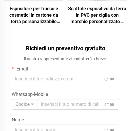
Espositore per trucco e
Scaffale espositivo da terra
cosmetici in cartone da
in PVC per ciglia con
terra personalizzabile
marchio personalizzato –
all'ingrosso con 5 ripiani,
Scaffale modulare per
scaffale espositivo per
cosmetici e ciglia a 4 ripiani
articoli di bellezza,
per negozi di bellezza
supporto espositivo al
Richiedi un preventivo gratuito
dettaglio, espositore per
Il nostro rappresentante vi contatterà a breve.
negozio
Email
0/100
Whatsapp-Mobile
Codice
0/100
Nome
0/100