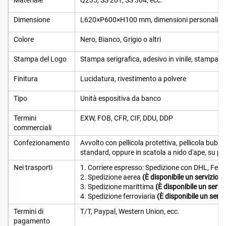
Materiale
Q235, SS 201, SS 304, ecc.
Dimensione
L620×P600×H100 mm, dimensioni personalizza
Colore
Nero, Bianco, Grigio o altri
Stampa del Logo
Stampa serigrafica, adesivo in vinile, stampa UV,
Finitura
Lucidatura, rivestimento a polvere
Tipo
Unità espositiva da banco
Termini
EXW, FOB, CFR, CIF, DDU, DDP
commerciali
Confezionamento
Avvolto con pellicola protettiva, pellicola bubb
standard, oppure in scatola a nido d'ape, su pal
Nei trasporti
1. Corriere espresso: Spedizione con DHL, Fedex
2. Spedizione aerea
(È disponibile un servizio p
3. Spedizione marittima
(È disponibile un servi
4. Spedizione ferroviaria
(È disponibile un servi
Termini di
T/T, Paypal, Western Union, ecc.
pagamento