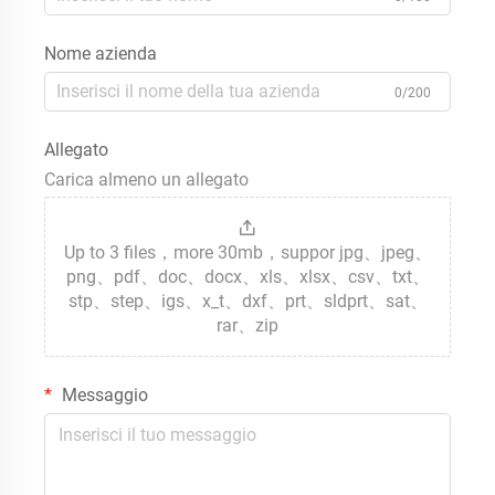
Nome azienda
0/200
Allegato
Carica almeno un allegato
Up to 3 files，more 30mb，suppor jpg、jpeg、
png、pdf、doc、docx、xls、xlsx、csv、txt、
stp、step、igs、x_t、dxf、prt、sldprt、sat、
rar、zip
Messaggio