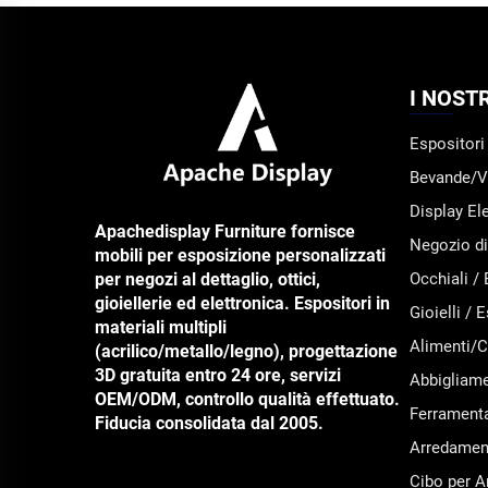
I NOST
Espositori
Bevande/Ve
Display El
Apachedisplay Furniture fornisce
Negozio di
mobili per esposizione personalizzati
per negozi al dettaglio, ottici,
Occhiali /
gioiellerie ed elettronica. Espositori in
Gioielli /
materiali multipli
Alimenti/C
(acrilico/metallo/legno), progettazione
3D gratuita entro 24 ore, servizi
Abbigliame
OEM/ODM, controllo qualità effettuato.
Ferramenta
Fiducia consolidata dal 2005.
Arredament
Cibo per A