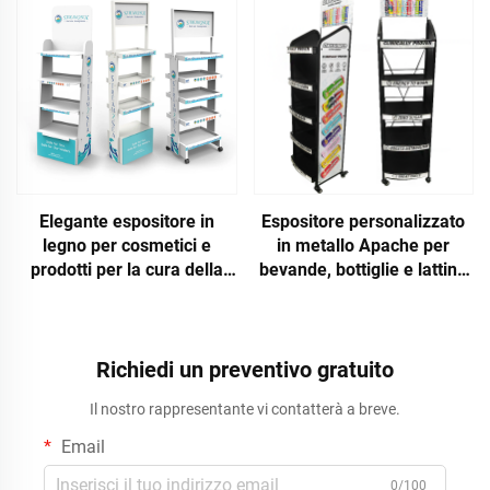
Dettaglio
Abbigliamento per Negozio
di Vestiti
Elegante espositore in
Espositore personalizzato
legno per cosmetici e
in metallo Apache per
prodotti per la cura della
bevande, bottiglie e lattine
pelle, per negozi
di birra, per supermercati o
negozi di liquori
Richiedi un preventivo gratuito
Il nostro rappresentante vi contatterà a breve.
Email
0/100