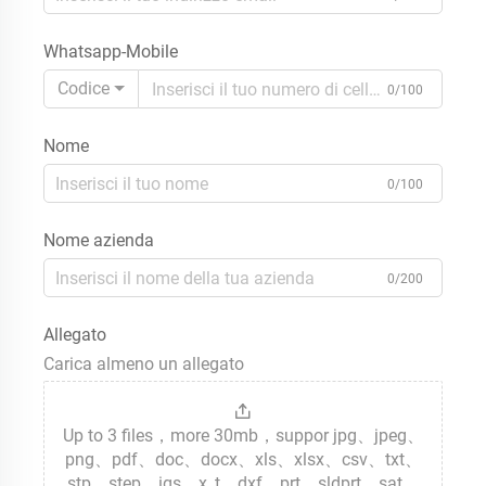
Whatsapp-Mobile
Codice
0/100
Nome
0/100
Nome azienda
0/200
Allegato
Carica almeno un allegato
Up to 3 files，more 30mb，suppor jpg、jpeg、
png、pdf、doc、docx、xls、xlsx、csv、txt、
stp、step、igs、x_t、dxf、prt、sldprt、sat、