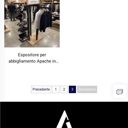
Espositore per
abbigliamento Apache in
legno personalizzato,
scaffale espositivo per
magliette e cappelli
Precedente
1
2
3
Successivo