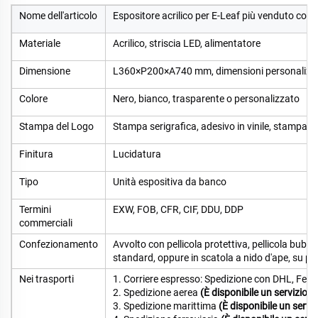
Nome dell'articolo
Espositore acrilico per E-Leaf più venduto con 
Materiale
Acrilico, striscia LED, alimentatore
Dimensione
L360×P200×A740 mm, dimensioni personalizza
Colore
Nero, bianco, trasparente o personalizzato
Stampa del Logo
Stampa serigrafica, adesivo in vinile, stampa UV
Finitura
Lucidatura
Tipo
Unità espositiva da banco
Termini
EXW, FOB, CFR, CIF, DDU, DDP
commerciali
Confezionamento
Avvolto con pellicola protettiva, pellicola bubb
standard, oppure in scatola a nido d'ape, su pal
Nei trasporti
1. Corriere espresso: Spedizione con DHL, Fedex
2. Spedizione aerea
(È disponibile un servizio p
3. Spedizione marittima
(È disponibile un servi