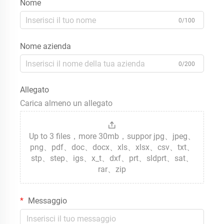
Nome
0/100
Nome azienda
0/200
Allegato
Carica almeno un allegato
Up to 3 files，more 30mb，suppor jpg、jpeg、
png、pdf、doc、docx、xls、xlsx、csv、txt、
stp、step、igs、x_t、dxf、prt、sldprt、sat、
rar、zip
Messaggio