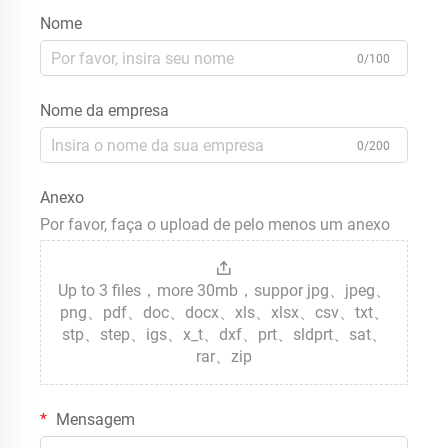
Nome
0/100
Nome da empresa
0/200
Anexo
Por favor, faça o upload de pelo menos um anexo
Up to 3 files，more 30mb，suppor jpg、jpeg、
png、pdf、doc、docx、xls、xlsx、csv、txt、
stp、step、igs、x_t、dxf、prt、sldprt、sat、
rar、zip
Mensagem