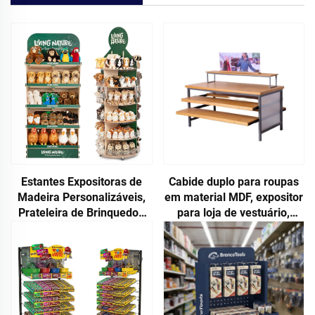
Estantes Expositoras de
Cabide duplo para roupas
Madeira Personalizáveis,
em material MDF, expositor
Prateleira de Brinquedos
para loja de vestuário,
Móvel e Rotativa para Lojas
grande venda
Varejistas, Supermercados
e Lojas de Brinquedos em
Plywoo