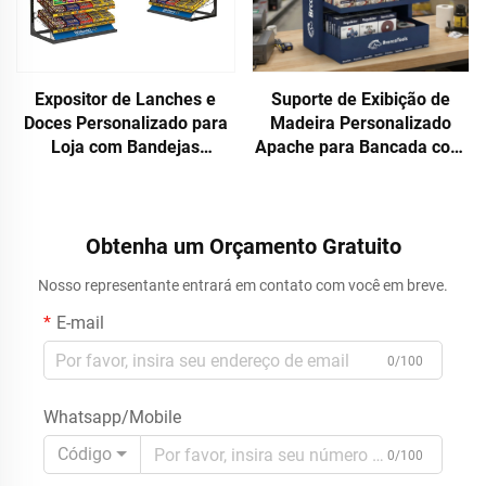
Expositor de Lanches e
Suporte de Exibição de
Doces Personalizado para
Madeira Personalizado
Loja com Bandejas
Apache para Bancada com
Metálicas Removíveis para
Ganchos para Ferramentas
Prateleiras de
e Acessórios de Hardware
Supermercado
em Lojas Varejistas e
Feiras Comerciais
Obtenha um Orçamento Gratuito
Nosso representante entrará em contato com você em breve.
E-mail
0/100
Whatsapp/Mobile
Código
0/100