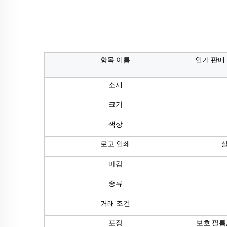
항목 이름
인기 판매 
소재
크기
색상
로고 인쇄
실
마감
종류
거래 조건
포장
보호 필름