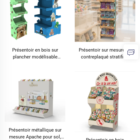
Présentoir en bois sur
Présentoir sur mesure en
plancher modélisable
contreplaqué stratifié à
Apache, présentoir en
plusieurs niveaux pour
contreplaqué pour nourriture
nourriture pour animaux
et jouets pour animaux
domestiques, destiné aux
domestiques, destiné aux
supermarchés
magasins d'accessoires
pour animaux
Présentoir métallique sur
mesure Apache pour sol,