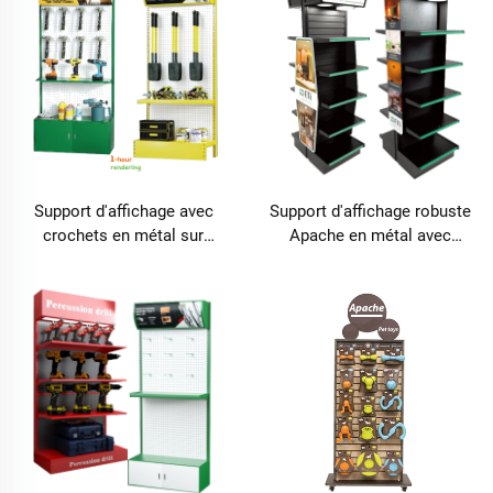
Support d'affichage avec
Support d'affichage robuste
crochets en métal sur
Apache en métal avec
mesure Apache pour outils
plateau à trous modulable,
de quincaillerie, destiné aux
personnalisable pour
ateliers de réparation
présentoirs du sol au
automobile et à l'usage en
plafond, style moderne pour
usine
supermarchés