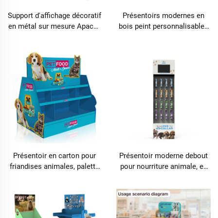
Support d'affichage décoratif
Présentoirs modernes en
en métal sur mesure Apache
bois peint personnalisables
avec plaque d'orifice pour
Apache pour rangement de
outils électriques, destiné
nourriture et jouets pour
aux magasins et étagères de
animaux, destinés à
supermarché
l'affichage en animalerie
Présentoir en carton pour
Présentoir moderne debout
friandises animales, palette
pour nourriture animale, en
en carton pop-up pour chats
carton durable avec écran
et chiens, destiné aux
LCD, présentoir personnalisé
supermarchés
pour chiens et chats