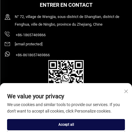
ENTRER EN CONTACT
N° 72, village de Wengjia, sous-district de Shangtian, district de
Fenghua, ville de Ningbo, province du Zhejiang, Chine
+86-18657469866
[email protected]
+86-8618657469866
We value your privacy
We use cookies and similar tools to provide our services. If you
don't want to accept all cookies, click Personalize cookies.
Copyright © 2026 Ningbo Sihooz Furniture Industry And Trade Co., Ltd. Tous
droits réservés.
Politique de confidentialité
Accept all