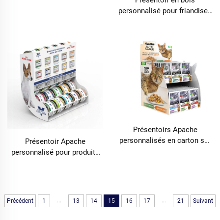
Présentoir en bois
destiné au stockage de
personnalisé pour friandises
nourriture pour animaux
pour chiens Présentoirs en
domestiques, conservez les
carton pour animalerie et
friandises pour chiens et
vente au détail
chats dans les magasins de
détail
Présentoirs Apache
personnalisés en carton sur
Présentoir Apache
palette pour emballage de
personnalisé pour produits
nourriture pour chats et
pour animaux domestiques
chiens Présentoirs
Support métallique de
promotionnels de snacks
comptoir pour nourriture en
sur table pour boutiques de
conserve pour chiens et
...
...
Précédent
1
13
14
15
16
17
21
Suivant
détail
chats pour magasin de détail