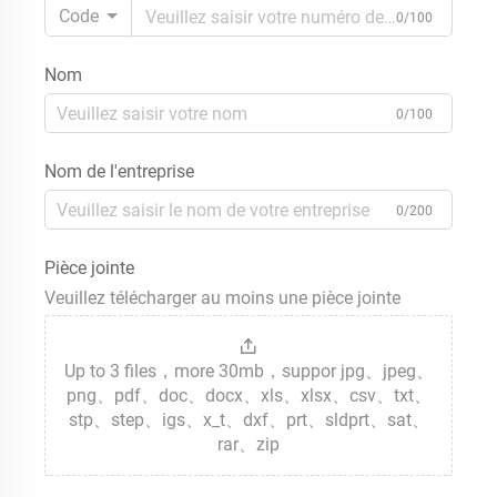
Code
0/100
Nom
0/100
Nom de l'entreprise
0/200
Pièce jointe
Veuillez télécharger au moins une pièce jointe
Up to 3 files，more 30mb，suppor jpg、jpeg、
png、pdf、doc、docx、xls、xlsx、csv、txt、
stp、step、igs、x_t、dxf、prt、sldprt、sat、
rar、zip