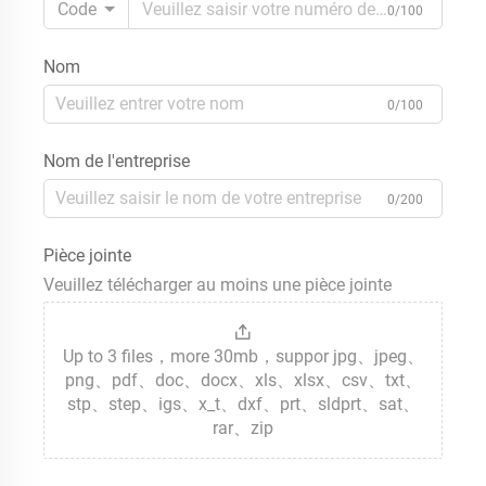
Code
0/100
Nom
0/100
Nom de l'entreprise
0/200
Pièce jointe
Veuillez télécharger au moins une pièce jointe
Up to 3 files，more 30mb，suppor jpg、jpeg、
png、pdf、doc、docx、xls、xlsx、csv、txt、
stp、step、igs、x_t、dxf、prt、sldprt、sat、
rar、zip