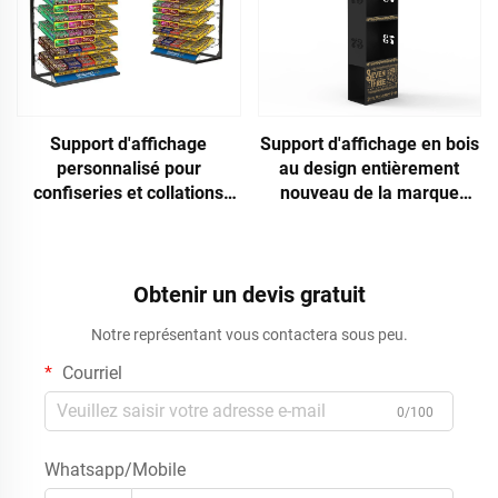
Support d'affichage
Support d'affichage en bois
personnalisé pour
au design entièrement
confiseries et collations
nouveau de la marque
avec plateaux métalliques
Apache pour vin rouge,
amovibles, destiné aux
destiné aux magasins
étagères de supermarché
Obtenir un devis gratuit
Notre représentant vous contactera sous peu.
Courriel
0/100
Whatsapp/Mobile