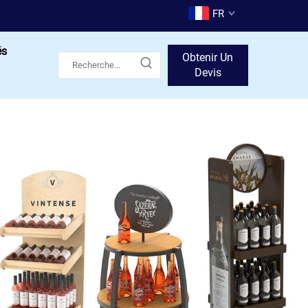
FR
és
Obtenir Un
Devis